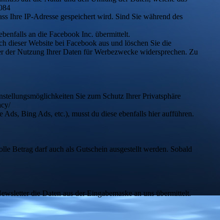
5084
dass Ihre IP-Adresse gespeichert wird. Sind Sie während des
benfalls an die Facebook Inc. übermittelt.
ch dieser Website bei Facebook aus und löschen Sie die
der der Nutzung Ihrer Daten für Werbezwecke widersprechen. Zu
tellungsmöglichkeiten Sie zum Schutz Ihrer Privatsphäre
acy/
Ads, Bing Ads, etc.), musst du diese ebenfalls hier aufführen.
le Betrag darf auch als Gutschein ausgestellt werden. Sobald
ewsletter die Daten aus der Eingabemaske an uns übermittelt.