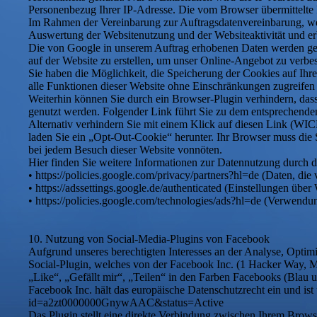
Personenbezug Ihrer IP-Adresse. Die vom Browser übermittelte 
Im Rahmen der Vereinbarung zur Auftragsdatenvereinbarung, welc
Auswertung der Websitenutzung und der Websiteaktivität und erb
Die von Google in unserem Auftrag erhobenen Daten werden genu
auf der Website zu erstellen, um unser Online-Angebot zu verbes
Sie haben die Möglichkeit, die Speicherung der Cookies auf Ihre
alle Funktionen dieser Website ohne Einschränkungen zugreifen
Weiterhin können Sie durch ein Browser-Plugin verhindern, dass
genutzt werden. Folgender Link führt Sie zu dem entsprechenden
Alternativ verhindern Sie mit einem Klick auf diesen Link (WIC
laden Sie ein „Opt-Out-Cookie“ herunter. Ihr Browser muss die S
bei jedem Besuch dieser Website vonnöten.
Hier finden Sie weitere Informationen zur Datennutzung durch d
• https://policies.google.com/privacy/partners?hl=de (Daten, d
• https://adssettings.google.de/authenticated (Einstellungen übe
• https://policies.google.com/technologies/ads?hl=de (Verwend
10. Nutzung von Social-Media-Plugins von Facebook
Aufgrund unseres berechtigten Interesses an der Analyse, Opti
Social-Plugin, welches von der Facebook Inc. (1 Hacker Way, 
„Like“, „Gefällt mir“, „Teilen“ in den Farben Facebooks (Blau 
Facebook Inc. hält das europäische Datenschutzrecht ein und ist
id=a2zt0000000GnywAAC&status=Active
Das Plugin stellt eine direkte Verbindung zwischen Ihrem Brows