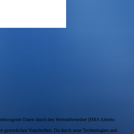
nbezogener Daten durch den Websitebetreiber [HRS Arbeits-
en gesetzlichen Vorschriften. Da durch neue Technologien und