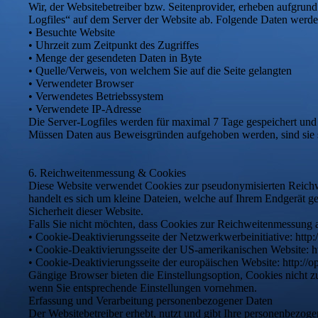
Wir, der Websitebetreiber bzw. Seitenprovider, erheben aufgrund 
Logfiles“ auf dem Server der Website ab. Folgende Daten werden
• Besuchte Website
• Uhrzeit zum Zeitpunkt des Zugriffes
• Menge der gesendeten Daten in Byte
• Quelle/Verweis, von welchem Sie auf die Seite gelangten
• Verwendeter Browser
• Verwendetes Betriebssystem
• Verwendete IP-Adresse
Die Server-Logfiles werden für maximal 7 Tage gespeichert und 
Müssen Daten aus Beweisgründen aufgehoben werden, sind sie so
6. Reichweitenmessung & Cookies
Diese Website verwendet Cookies zur pseudonymisierten Reichw
handelt es sich um kleine Dateien, welche auf Ihrem Endgerät ge
Sicherheit dieser Website.
Falls Sie nicht möchten, dass Cookies zur Reichweitenmessung 
• Cookie-Deaktivierungsseite der Netzwerkwerbeinitiative: http:
• Cookie-Deaktivierungsseite der US-amerikanischen Website: ht
• Cookie-Deaktivierungsseite der europäischen Website: http://o
Gängige Browser bieten die Einstellungsoption, Cookies nicht zu
wenn Sie entsprechende Einstellungen vornehmen.
Erfassung und Verarbeitung personenbezogener Daten
Der Websitebetreiber erhebt, nutzt und gibt Ihre personenbezoge