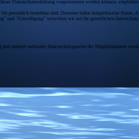
 dieser Datenschutzerklärung vorgenommen werden können, empfehlen 
Sie persönlich beziehbar sind. Darunter fallen beispielsweise Name, Ad
ung" und "Einwilligung" verweisen wir auf die gesetzlichen datenschutz
.
nd anderer nationaler Datenschutzgesetze der Mitgliedsstaaten sowie 