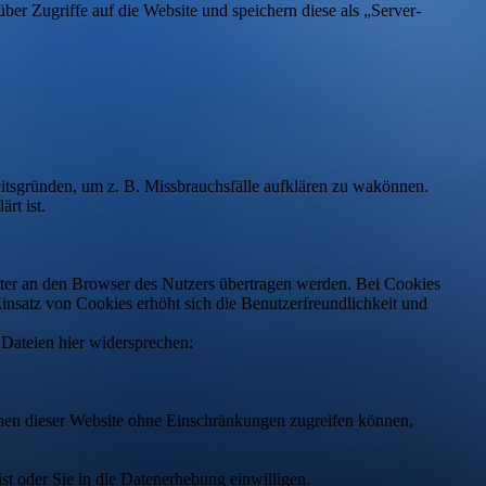
über Zugriffe auf die Website und speichern diese als „Server-
eitsgründen, um z. B. Missbrauchsfälle aufklären zu wakönnen.
rt ist.
ter an den Browser des Nutzers übertragen werden. Bei Cookies
Einsatz von Cookies erhöht sich die Benutzerfreundlichkeit und
 Dateien hier widersprechen:
tionen dieser Website ohne Einschränkungen zugreifen können,
st oder Sie in die Datenerhebung einwilligen.