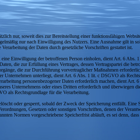
ich nur, soweit dies zur Bereitstellung einer funktionsfähigen Website
gelmäßig nur nach Einwilligung des Nutzers. Eine Ausnahme gilt in sol
Verarbeitung der Daten durch gesetzliche Vorschriften gestattet ist.
eine Einwilligung der betroffenen Person einholen, dient Art. 6 Abs
, die zur Erfüllung eines Vertrages, dessen Vertragspartei die betroffen
rgänge, die zur Durchführung vorvertraglicher Maßnahmen erforderlic
nser Unternehmen unterliegt, dient Art. 6 Abs. 1 lit. c DSGVO als Recht
Verarbeitung personenbezogener Daten erforderlich machen, dient Art. 
unseres Unternehmens oder eines Dritten erforderlich und überwiegen d
SGVO als Rechtsgrundlage für die Verarbeitung.
scht oder gesperrt, sobald der Zweck der Speicherung entfällt. Eine 
Verordnungen, Gesetzen oder sonstigen Vorschriften, denen der Verantw
nten Normen vorgeschriebene Speicherfrist abläuft, es sei denn, dass 