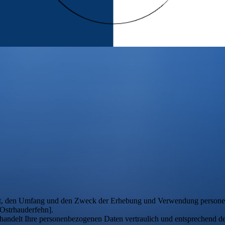
 Art, den Umfang und den Zweck der Erhebung und Verwendung persone
Ostrhauderfehn].
ehandelt Ihre personenbezogenen Daten vertraulich und entsprechend d