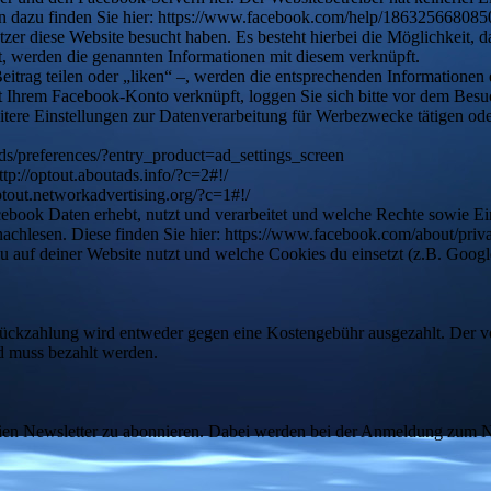
onen dazu finden Sie hier: https://www.facebook.com/help/18632566808
tzer diese Website besucht haben. Es besteht hierbei die Möglichkeit, 
, werden die genannten Informationen mit diesem verknüpft.
itrag teilen oder „liken“ –, werden die entsprechenden Informationen e
t Ihrem Facebook-Konto verknüpft, loggen Sie sich bitte vor dem Besu
itere Einstellungen zur Datenverarbeitung für Werbezwecke tätigen o
ds/preferences/?entry_product=ad_settings_screen
tp://optout.aboutads.info/?c=2#!/
ptout.networkadvertising.org/?c=1#!/
k Daten erhebt, nutzt und verarbeitet und welche Rechte sowie Eins
achlesen. Diese finden Sie hier: https://www.facebook.com/about/priv
auf deiner Website nutzt und welche Cookies du einsetzt (z.B. Google 
ückzahlung wird entweder gegen eine Kostengebühr ausgezahlt. Der vol
nd muss bezahlt werden.
freien Newsletter zu abonnieren. Dabei werden bei der Anmeldung zum N