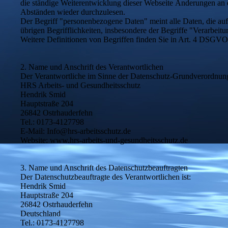
die ständige Weiterentwicklung dieser Webseite Änderungen an
Abständen wieder durchzulesen.
Der Begriff "personenbezogene Daten" meint alle Daten, die auf 
übrigen Begrifflichkeiten, insbesondere der Begriffe "Verarbeit
Weitere Definitionen von Begriffen finden Sie in Art. 4 DSGVO
2. Name und Anschrift des Verantwortlichen
Der Verantwortliche im Sinne der Datenschutz-Grundverordnung u
HRS Arbeits- und Gesundheitsschutz
Hendrik Smid
Hauptstraße 204
26842 Ostrhauderfehn
Tel.: 0173-4127798
E-Mail: Info@hrs-arbeitsschutz.de
Website: www.hrs-arbeits-und-gesundheitsschutz.de
3. Name und Anschrift des Datenschutzbeauftragten
Der Datenschutzbeauftragte des Verantwortlichen ist:
Hendrik Smid
Hauptstraße 204
26842 Ostrhauderfehn
Deutschland
Tel.: 0173-4127798