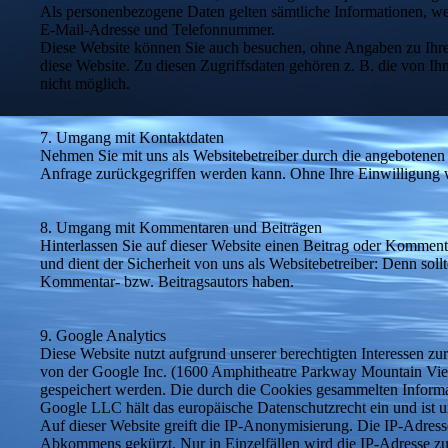
Als personenbezogene Daten gelten sämtliche Informationen, we
E-Mail-Adresse und Telefonnummer.
Diese Website können Sie auch besuchen, ohne Angaben zu Ihre
diese Website. Zu diesen Zugriffsdaten gehören z. B. die von I
nicht möglich.
7. Umgang mit Kontaktdaten
Nehmen Sie mit uns als Websitebetreiber durch die angebotenen
Anfrage zurückgegriffen werden kann. Ohne Ihre Einwilligung w
8. Umgang mit Kommentaren und Beiträgen
Hinterlassen Sie auf dieser Website einen Beitrag oder Kommenta
und dient der Sicherheit von uns als Websitebetreiber: Denn sol
Kommentar- bzw. Beitragsautors haben.
9. Google Analytics
Diese Website nutzt aufgrund unserer berechtigten Interessen z
von der Google Inc. (1600 Amphitheatre Parkway Mountain Vie
gespeichert werden. Die durch die Cookies gesammelten Informa
Google LLC hält das europäische Datenschutzrecht ein und ist
Auf dieser Website greift die IP-Anonymisierung. Die IP-Adress
Abkommens gekürzt. Nur in Einzelfällen wird die IP-Adresse zu