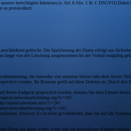
unseres berechtigten Interesses (s. Art. 6 Abs. 1 lit. f. DSGVO) Daten 
 so protokolliert:
anschließend gelöscht. Die Speicherung der Daten erfolgt aus Sicherh
 lange von der Löschung ausgenommen bis der Vorfall endgültig geklä
eitenmessung, die entweder von unserem Server oder dem Server Drit
speichert werden. Ihr Browser greift auf diese Dateien zu. Durch den 
auf Ihrem Endgerät gespeichert werden, können Sie dem Einsatz dieser
//optout.networkadvertising.org/?c=1#!/
tp://optout.aboutads.info/?c=2#!/
ptout.networkadvertising.org/?c=1#!/
zulassen. Hinweis: Es ist nicht gewährleistet, dass Sie auf alle Funk
nen Daten nur dann weiter, wenn dies im gesetzlichen Rahmen erlaubt i