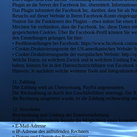
Plugin an die Server der Facebook Inc. übermittelt. Informati
Das Plugin informiert die Facebook Inc. darüber, dass Sie als Nu
Besuchs auf dieser Website in Ihrem Facebook-Konto eingeloggt
Nutzen Sie die Funktionen des Plugins – etwa indem Sie einen Be
Möchten Sie verhindern, dass die Facebook. Inc. diese Daten mi
gespeicherten Cookies. Über Ihr Facebook-Profil können Sie we
den Einstellungen gelangen Sie hier:
• Profileinstellungen bei Facebook: https://www.facebook.com/a
• Cookie-Deaktivierungsseite der US-amerikanischen Website: ht
• Cookie-Deaktivierungsseite der europäischen Website: http://o
Welche Daten, zu welchem Zweck und in welchem Umfang Faceboo
haben, können Sie in den Datenschutzrichtlinien von Facebook n
Hinweis: Je nachdem welche weiteren Tools und Integrationen du 
11. Zahlung
Die Zahlung wird als Überweisung, PayPal angenommen.
Die Rückzahlung ist durch den Geschäftsführer untersagt. Die R
die Rechnung ausgesetzt wurde, ist die Zahlung rechtswidrig u
12. Newsletter
Beschreibung und Umfang der Datenverarbeitung
Auf unserer Internetseite besteht die Möglichkeit einen kosten
• E-Mail-Adresse
o IP-Adresse des aufrufenden Rechners
o Datum und Uhrzeit der Registrierung