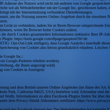
IP-Adresse des Nutzers wird nicht mit anderen von Google gespeichert
he wir als Websitebetreiber mit der Google Inc. geschlossen haben, ers
ringt mit der Internetnutzung verbundene Dienstleistungen.
tzt, um die Nutzung unseres Online-Angebots durch die einzelnen Nut
sern.
m Gerät zu verhindern, indem Sie in Ihrem Browser entsprechende Einst
 können, wenn Ihr Browser keine Cookies zulässt.
 die durch Cookies gesammelten Informationen (inklusive Ihrer IP-Adr
 Plugin: https://tools.google.com/dlpage/gaoptout?hl=de
HTIG: Opt-Out-Link einfügen), dass Google Analytics innerhalb dieser
peicherung von Cookies also hierzu grundsätzlich erlauben. Löschen Si
ie Google Inc.:
ie von Google-Partnern erhoben werden)
r Werbung, die Ihnen angezeigt wird)
ung von Cookies in Anzeigen)
mierung und dem Betrieb unseres Online-Angebotes (im Sinne des Art. 
Menlo Park, California 94025, USA) betrieben wird. Erkennbar sind d
und Weiß). Informationen zu allen Facebook-Plugins finden Sie über de
 unter dem Privacy-Shield-Abkommen zertifiziert: https://www.privacys
er und den Facebook-Servern her. Der Websitebetreiber hat keinerlei 