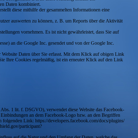
en Daten kombiniert.
tellt diese mithilfe der gesammelten Informationen eine
zer auswerten zu können, z. B. um Reports über die Aktivität
ellungen vornehmen. Es ist nicht gewährleistet, dass Sie auf
esse) an die Google Inc. gesendet und von der Google Inc.
 Website Daten über Sie erfasst. Mit dem Klick auf obigen Link
e Ihre Cookies regelmäßig, ist ein erneuter Klick auf den Link
6 Abs. 1 lit. f. DSGVO), verwendet diese Website das Facebook-
ie Einbindungen an dem Facebook-Logo bzw. an den Begriffen
n folgenden Link: https://developers.facebook.com/docs/plugins/
hield.gov/participant?
Einfluss auf die Natur und den Umfang der Daten, welche das