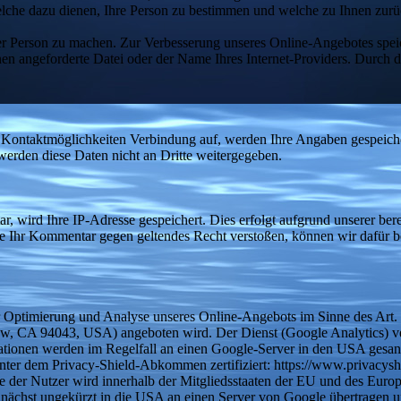
lche dazu dienen, Ihre Person zu bestimmen und welche zu Ihnen zurüc
r Person zu machen. Zur Verbesserung unseres Online-Angebotes speic
hnen angeforderte Datei oder der Name Ihres Internet-Providers. Durch
 Kontaktmöglichkeiten Verbindung auf, werden Ihre Angaben gespeiche
erden diese Daten nicht an Dritte weitergegeben.
r, wird Ihre IP-Adresse gespeichert. Dies erfolgt aufgrund unserer bere
lte Ihr Kommentar gegen geltendes Recht verstoßen, können wir dafür be
ur Optimierung und Analyse unseres Online-Angebots im Sinne des Art.
w, CA 94043, USA) angeboten wird. Der Dienst (Google Analytics) ve
tionen werden im Regelfall an einen Google-Server in den USA gesand
 unter dem Privacy-Shield-Abkommen zertifiziert: https://www.privac
e der Nutzer wird innerhalb der Mitgliedsstaaten der EU und des Europ
nächst ungekürzt in die USA an einen Server von Google übertragen un