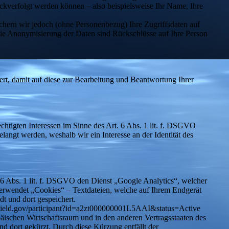
kverfolgt werden können – also beispielsweise Ihr Name, Ihre
hern wir jedoch (ohne Personenbezug) Ihre Zugriffsdaten auf
 die Anonymisierung der Daten sind Rückschlüsse auf Ihre Person
rt, damit auf diese zur Bearbeitung und Beantwortung Ihrer
chtigten Interessen im Sinne des Art. 6 Abs. 1 lit. f. DSGVO
langt werden, weshalb wir ein Interesse an der Identität des
 6 Abs. 1 lit. f. DSGVO den Dienst „Google Analytics“, welcher
rwendet „Cookies“ – Textdateien, welche auf Ihrem Endgerät
t und dort gespeichert.
yshield.gov/participant?id=a2zt000000001L5AAI&status=Active
äischen Wirtschaftsraum und in den anderen Vertragsstaaten des
d dort gekürzt. Durch diese Kürzung entfällt der