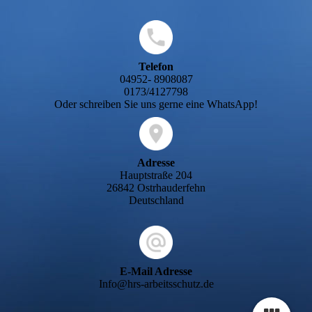
Telefon
04952- 8908087
0173/4127798
Oder schreiben Sie uns gerne eine WhatsApp!
Adresse
Hauptstraße 204
26842 Ostrhauderfehn
Deutschland
E-Mail Adresse
Info@hrs-arbeitsschutz.de